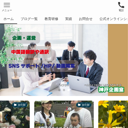
メニュー
電話
ホーム
ブログ一覧
教育研修
実績
お問合せ
公式オンラインシ
一人ひとりが輝くLIFE STYLEを
一人ひとりが輝くLIFE STYLEを
神戸企画室
神戸企画室
Scroll
未分類
未分類